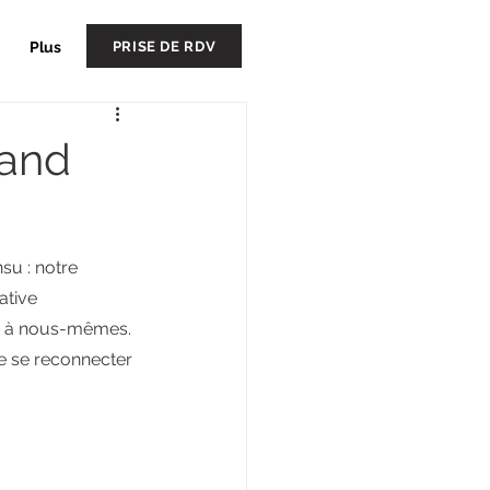
PRISE DE RDV
Plus
uand
su : notre 
ative 
 : à nous-mêmes. 
de se reconnecter 