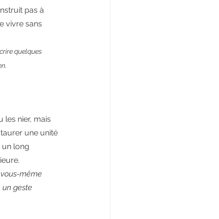
nstruit pas à 
e vivre sans 
crire quelques 
en.
 les nier, mais 
staurer une unité 
 un long 
ieure.
 à vous-même 
 un geste 