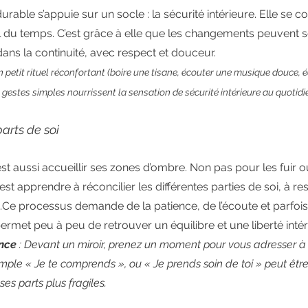
rable s’appuie sur un socle : la sécurité intérieure. Elle se co
il du temps. C’est grâce à elle que les changements peuvent s
dans la continuité, avec respect et douceur.
un petit rituel réconfortant (boire une tisane, écouter une musique douce, é
 gestes simples nourrissent la sensation de sécurité intérieure au quotidi
parts de soi
est aussi accueillir ses zones d’ombre. Non pas pour les fuir ou
’est apprendre à réconcilier les différentes parties de soi, à re
e.Ce processus demande de la patience, de l’écoute et parfois
ermet peu à peu de retrouver un équilibre et une liberté intér
ance
 : Devant un miroir, prenez un moment pour vous adresser
le « Je te comprends », ou « Je prends soin de toi » peut être
ses parts plus fragiles.