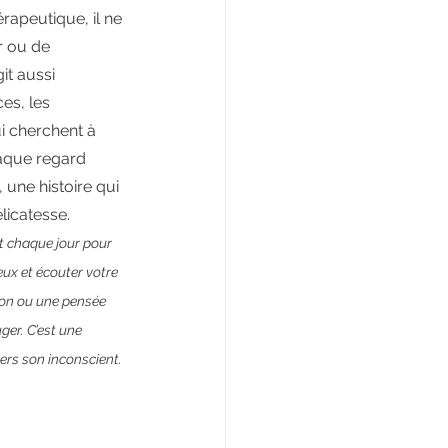
peutique, il ne 
r ou de 
it aussi 
es, les 
i cherchent à 
haque regard 
, une histoire qui 
licatesse.
t chaque jour pour 
eux et écouter votre 
ion ou une pensée 
ger. C’est une 
vers son inconscient.