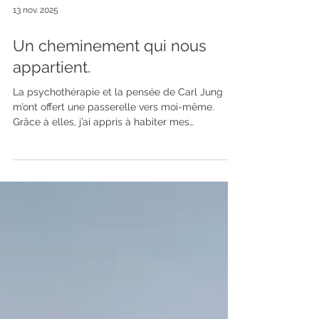
13 nov. 2025
Un cheminement qui nous
appartient.
La psychothérapie et la pensée de Carl Jung
m’ont offert une passerelle vers moi-même.
Grâce à elles, j’ai appris à habiter mes
contradictions, à accueillir mes ombres comme
des alliées, à trouver une forme d’unité
intérieure. Jung m’inspire profondément. Sa
vision m’invite à me réinventer sans cesse, à ne
jamais cesser de grandir, à danser avec les
mystères de l’âme. Dans cette recherche
d’harmonie, j’ai découvert que la cohérence ne
naît pas de la maîtrise, mais du mouvemen